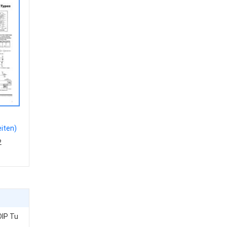
iten)
2
DIP Tu