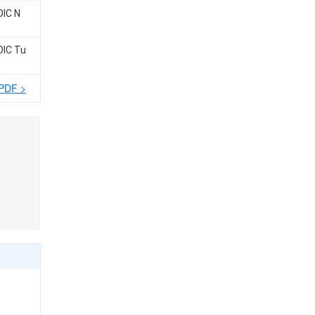
OIC N
OIC Tu
 PDF >