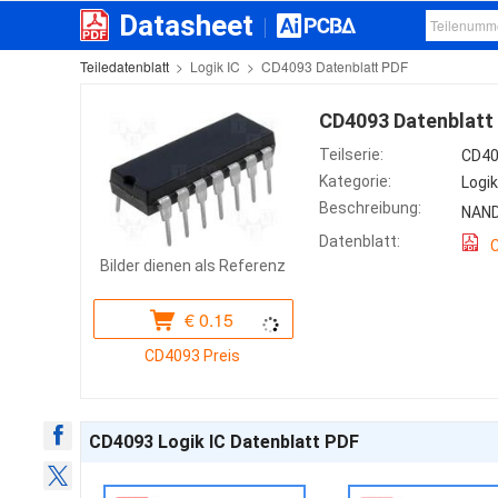
Datasheet
Teiledatenblatt
>
Logik IC
>
CD4093 Datenblatt PDF
CD4093 Datenblatt
Teilserie:
CD40
Kategorie:
Logik
Beschreibung:
NAND
Datenblatt:
Bilder dienen als Referenz
€
0.15
CD4093 Preis
CD4093 Logik IC Datenblatt PDF