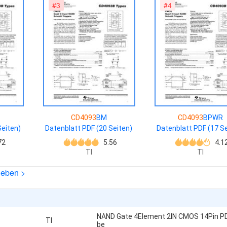
#3
#4
CD4093
BM
CD4093
BPWR
Seiten)
Datenblatt PDF (20 Seiten)
Datenblatt PDF (17 Se
72
5.56
4.1
TI
TI
heben >
NAND Gate 4Element 2IN CMOS 14Pin P
TI
be