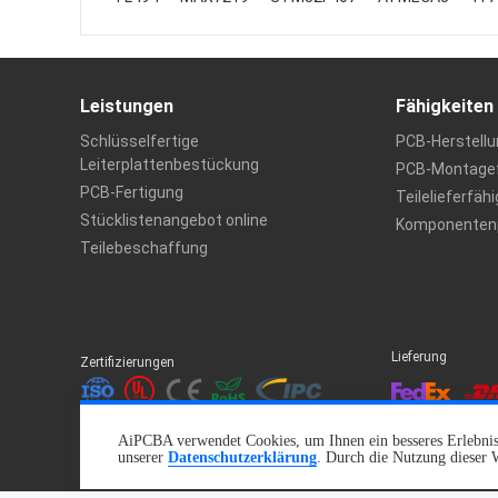
Leistungen
Fähigkeiten
Schlüsselfertige
PCB-Herstellu
Leiterplattenbestückung
PCB-Montagef
PCB-Fertigung
Teilelieferfäh
Stücklistenangebot online
Komponentenp
Teilebeschaffung
Lieferung
Zertifizierungen
AiPCBA verwendet Cookies, um Ihnen ein besseres Erlebnis z
unserer
Datenschutzerklärung
. Durch die Nutzung dieser