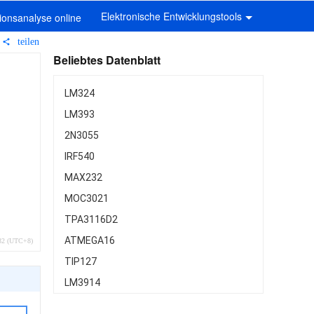
Elektronische Entwicklungstools
onsanalyse online
teilen
Beliebtes Datenblatt
LM324
LM393
2N3055
IRF540
MAX232
MOC3021
TPA3116D2
ATMEGA16
:32 (UTC+8)
TIP127
LM3914