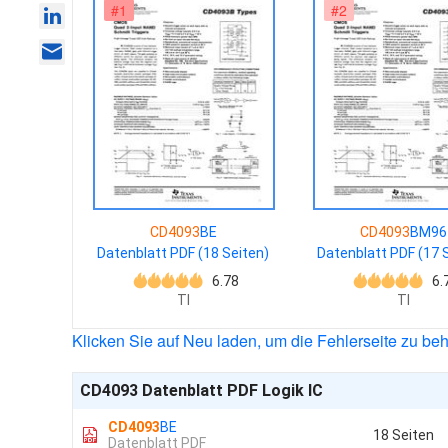
#1
#2
CD4093
BE
CD4093
BM96
Datenblatt PDF (18 Seiten)
Datenblatt PDF (17 
6.78
6.
TI
TI
Klicken Sie auf Neu laden, um die Fehlerseite zu be
CD4093 Datenblatt PDF Logik IC
CD4093
BE
18 Seiten
Datenblatt PDF