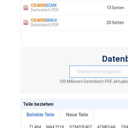
CD4093
BCMX
13 Seiten
Datenblatt PDF
CD4093
BMG4
20 Seiten
Datenblatt PDF
Daten
100 Millionen Datenblatt-PDF, aktuali
Teile beziehen
Beliebte Teile
Neue Teile
TL494
MAX7219
STM32F407
ATMEGA8
TP