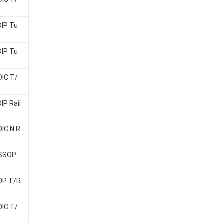
DIP Tu
DIP Tu
OIC T/
IP Rail
IC N R
TSSOP
OP T/R
OIC T/