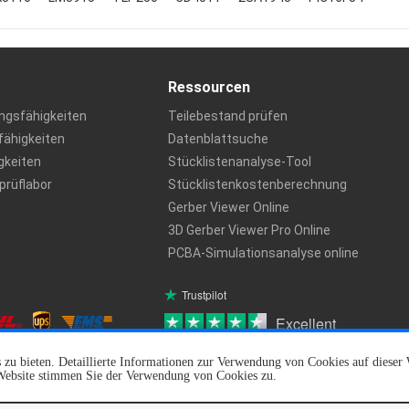
Ressourcen
ngsfähigkeiten
Teilebestand prüfen
ähigkeiten
Datenblattsuche
igkeiten
Stücklistenanalyse-Tool
rüflabor
Stücklistenkostenberechnung
Gerber Viewer Online
3D Gerber Viewer Pro Online
PCBA-Simulationsanalyse online
Trustpilot
Excellent
u bieten. Detaillierte Informationen zur Verwendung von Cookies auf dieser 
 Website stimmen Sie der Verwendung von Cookies zu.
©2015 - 2024 AiPCBA, Alle Rechte vorbehalten