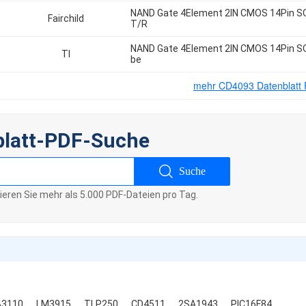
NAND Gate 4Element 2IN CMOS 14Pin S
Fairchild
T/R
NAND Gate 4Element 2IN CMOS 14Pin S
TI
be
mehr CD4093 Datenblatt
blatt-PDF-Suche
Suche
sieren Sie mehr als 5.000 PDF-Dateien pro Tag.
A3110
LM3915
TLP250
CD4511
2SA1943
PIC16F84