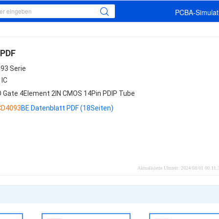
PCBA-Simulati
 PDF
93 Serie
 IC
 Gate 4Element 2IN CMOS 14Pin PDIP Tube
CD4093
BE Datenblatt PDF (18Seiten)
Aktualisierte Uhrzeit: 2024/08/01 00:11