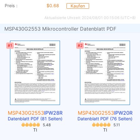
Preis：
$0.68
Kaufen
Aktualisierte Uhrzeit: 2024/08/01 00:15:06 (UTC+8)
MSP430G2553 Mikrocontroller Datenblatt PDF
#1
#2
MSP430G2553
IPW28R
MSP430G2553
IPW20R
Datenblatt PDF (81 Seiten)
Datenblatt PDF (76 Seiten)
5.48
5.11
TI
TI