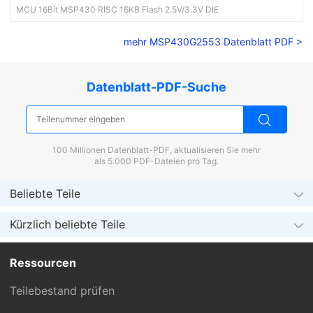
MCU 16Bit MSP430 RISC 16KB Flash 2.5V/3.3V DIE
mehr MSP430G2553 Datenblatt PDF >
Datenblatt-PDF-Suche
100 Millionen Datenblatt-PDF, aktualisieren Sie mehr
als 5.000 PDF-Dateien pro Tag.
Beliebte Teile
Kürzlich beliebte Teile
Ressourcen
Teilebestand prüfen