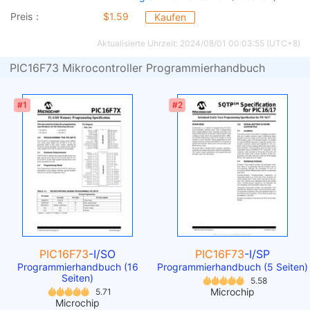
Preis：
$1.59
Kaufen
Aktualisierte Uhrzeit: 2024/08/01 00:03:55 (UTC+8)
PIC16F73 Mikrocontroller Programmierhandbuch
#1
#2
PIC16F73
-I/SO
PIC16F73
-I/SP
Programmierhandbuch (16
Programmierhandbuch (5 Seiten)
Seiten)
5.58
Microchip
5.71
Microchip