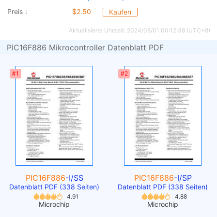
Preis：
$2.50
Kaufen
Aktualisierte Uhrzeit: 2024/08/01 00:12:38 (UTC+8)
PIC16F886 Mikrocontroller Datenblatt PDF
#1
#2
PIC16F886
-I/SS
PIC16F886
-I/SP
Datenblatt PDF (338 Seiten)
Datenblatt PDF (338 Seiten)
4.91
4.88
Microchip
Microchip