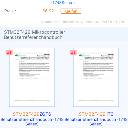
(1748Seiten)
Preis：
$6.92
Kaufen
Aktualisierte Uhrzeit: 2024/08/01 00:12:47 (UTC+8)
STM32F429 Mikrocontroller
Benutzerreferenzhandbuch
#1
#2
STM32F429
ZGT6
STM32F429
IIT6
Benutzerreferenzhandbuch (1748
Benutzerreferenzhandbuch (1748
Seiten)
Seiten)