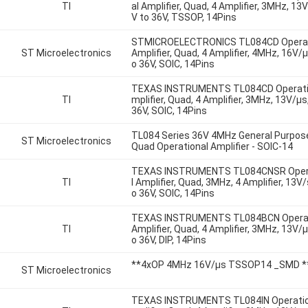
TI
al Amplifier, Quad, 4 Amplifier, 3MHz, 13V
V to 36V, TSSOP, 14Pins
STMICROELECTRONICS TL084CD Operat
ST Microelectronics
Amplifier, Quad, 4 Amplifier, 4MHz, 16V/µ
o 36V, SOIC, 14Pins
TEXAS INSTRUMENTS TL084CD Operati
TI
mplifier, Quad, 4 Amplifier, 3MHz, 13V/µs
36V, SOIC, 14Pins
TL084 Series 36V 4MHz General Purpos
ST Microelectronics
Quad Operational Amplifier - SOIC-14
TEXAS INSTRUMENTS TL084CNSR Oper
TI
l Amplifier, Quad, 3MHz, 4 Amplifier, 13V/
o 36V, SOIC, 14Pins
TEXAS INSTRUMENTS TL084BCN Operat
TI
Amplifier, Quad, 4 Amplifier, 3MHz, 13V/µ
o 36V, DIP, 14Pins
**4xOP 4MHz 16V/µs TSSOP14 _SMD *
ST Microelectronics
TEXAS INSTRUMENTS TL084IN Operatio