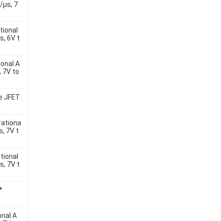
/µs, 7
ional
s, 6V t
onal A
, 7V to
e JFET
ationa
s, 7V t
ional
s, 7V t
*
nal A