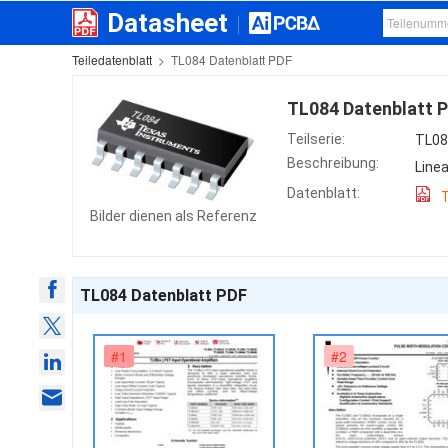
Datasheet
Teiledatenblatt
>
TL084 Datenblatt PDF
TL084 Datenblatt 
Teilserie:
TL08
Beschreibung:
Line
Datenblatt:
Bilder dienen als Referenz
TL084 Datenblatt PDF
#1
#2