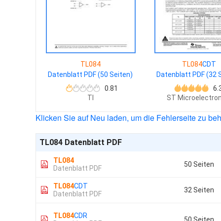
TL084
TL084
CDT
Datenblatt PDF (50 Seiten)
Datenblatt PDF (32 
0.81
6.
TI
ST Microelectron
Klicken Sie auf Neu laden, um die Fehlerseite zu be
TL084 Datenblatt PDF
TL084
50 Seiten
Datenblatt PDF
TL084
CDT
32 Seiten
Datenblatt PDF
TL084
CDR
50 Seiten