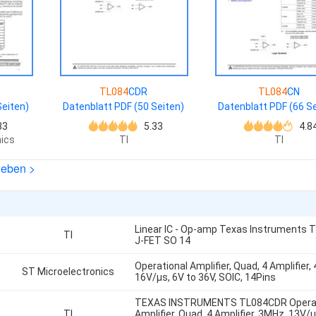
TL084
CDR
TL084
CN
Seiten)
Datenblatt PDF (50 Seiten)
Datenblatt PDF (66 Se
33
5.33
4.8
ics
TI
TI
heben >
Linear IC - Op-amp Texas Instruments 
TI
J-FET SO 14
Operational Amplifier, Quad, 4 Amplifier,
ST Microelectronics
16V/µs, 6V to 36V, SOIC, 14Pins
TEXAS INSTRUMENTS TL084CDR Operat
TI
Amplifier, Quad, 4 Amplifier, 3MHz, 13V/µ