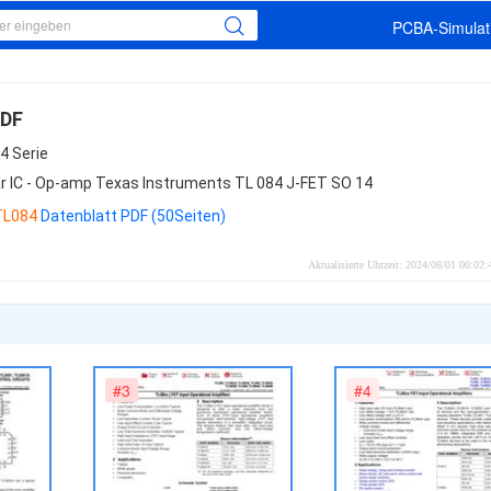
PCBA-Simulati
PDF
4 Serie
ar IC - Op-amp Texas Instruments TL 084 J-FET SO 14
TL084
Datenblatt PDF (50Seiten)
Aktualisierte Uhrzeit: 2024/08/01 00:02
#3
#4