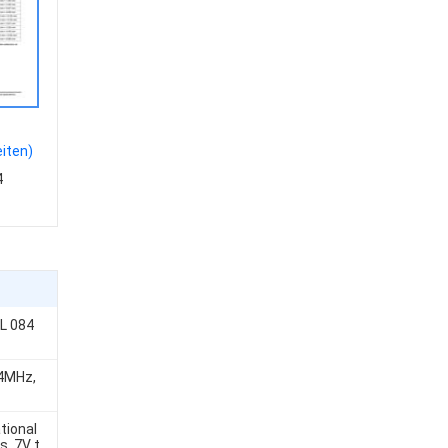
iten)
4
TL 084
 4MHz,
ional
s, 7V t