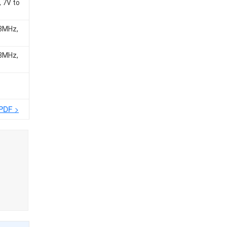
, 7V to
 3MHz,
 3MHz,
 PDF >