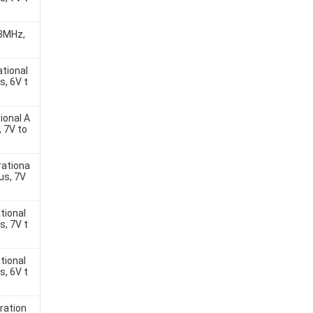
 3MHz,
tional
s, 6V t
onal A
, 7V to
ationa
/µs, 7V
ional
s, 7V t
ional
s, 6V t
ation