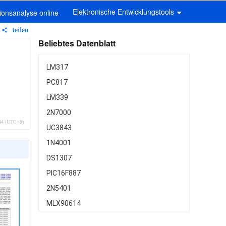
Elektronische Entwicklungstools
onsanalyse online
teilen
Beliebtes Datenblatt
LM317
PC817
LM339
2N7000
:44 (UTC+8)
UC3843
1N4001
DS1307
PIC16F887
2N5401
MLX90614