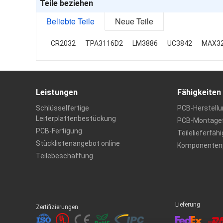
Teile beziehen
Beliebte Teile
Neue Teile
CR2032
TPA3116D2
LM3886
UC3842
MAX3
Leistungen
Fähigkeiten
Schlüsselfertige
PCB-Herstellu
Leiterplattenbestückung
PCB-Montagef
PCB-Fertigung
Teilelieferfäh
Stücklistenangebot online
Komponentenp
Teilebeschaffung
Lieferung
Zertifizierungen