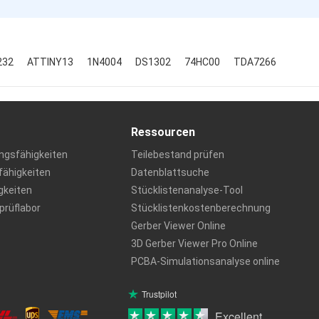
232
ATTINY13
1N4004
DS1302
74HC00
TDA7266
Ressourcen
ngsfähigkeiten
Teilebestand prüfen
ähigkeiten
Datenblattsuche
igkeiten
Stücklistenanalyse-Tool
rüflabor
Stücklistenkostenberechnung
Gerber Viewer Online
3D Gerber Viewer Pro Online
PCBA-Simulationsanalyse online
Trustpilot
Excellent