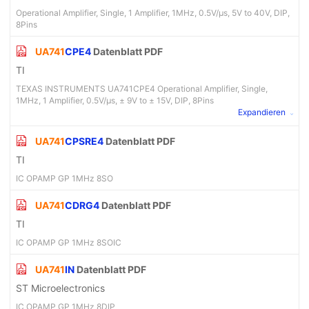
Operational Amplifier, Single, 1 Amplifier, 1MHz, 0.5V/µs, 5V to 40V, DIP,
8Pins
UA741
CPE4
Datenblatt PDF
TI
TEXAS INSTRUMENTS UA741CPE4 Operational Amplifier, Single,
1MHz, 1 Amplifier, 0.5V/µs, ± 9V to ± 15V, DIP, 8Pins
Expandieren
UA741
CPSRE4
Datenblatt PDF
TI
IC OPAMP GP 1MHz 8SO
UA741
CDRG4
Datenblatt PDF
TI
IC OPAMP GP 1MHz 8SOIC
UA741
IN
Datenblatt PDF
ST Microelectronics
IC OPAMP GP 1MHz 8DIP