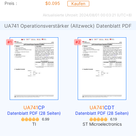
Preis：
$0.095
Kaufen
Aktualisierte Uhrzeit: 2024/08/01 00:03:21 (UTC+8)
UA741 Operationsverstärker (Allzweck) Datenblatt PDF
#1
#2
UA741
CP
UA741
CDT
Datenblatt PDF (28 Seiten)
Datenblatt PDF (28 Seiten)
6.99
6.19
TI
ST Microelectronics