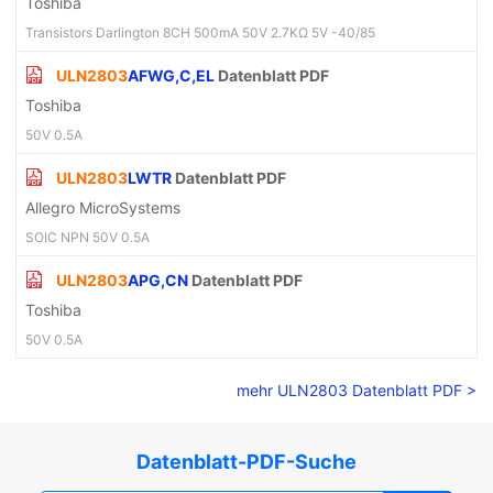
Toshiba
Transistors Darlington 8CH 500mA 50V 2.7KΩ 5V -40/85
ULN2803
AFWG,C,EL
Datenblatt PDF
Toshiba
50V 0.5A
ULN2803
LWTR
Datenblatt PDF
Allegro MicroSystems
SOIC NPN 50V 0.5A
ULN2803
APG,CN
Datenblatt PDF
Toshiba
50V 0.5A
mehr ULN2803 Datenblatt PDF >
Datenblatt-PDF-Suche