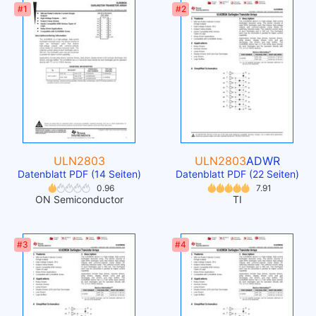
#1
#2
ULN2803
ULN2803
ADWR
Datenblatt PDF (14 Seiten)
Datenblatt PDF (22 Seiten)
0.96
7.91
ON Semiconductor
TI
#3
#4