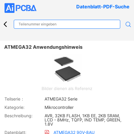
Datenblatt-PDF-Suche
ATMEGA32 Anwendungshinweis
Bilder dienen als Referenz
Teilserie：
ATMEGA32 Serie
Kategorie:
Mikrocontroller
Beschreibung:
AVR, 32KB FLASH, 1KB EE, 2KB SRAM,
LCD - 8MHz, TQFP, IND TEMP, GREEN,
1.8V
Datenblatt:
ATMEGA32 90V-8AU