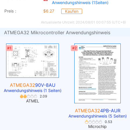
Anwendungshinweis (1Seiten)
Preis：
$6.27
Kaufen
Aktualisierte Uhrzeit: 2024/08/01 00:07:55 (UTC+8)
ATMEGA32 Mikrocontroller Anwendungshinweis
#1
#2
ATMEGA32
90V-8AU
Anwendungshinweis (1 Seiten)
2.09
ATMEL
ATMEGA32
4PB-AUR
Anwendungshinweis (5 Seiten)
0.53
Microchip