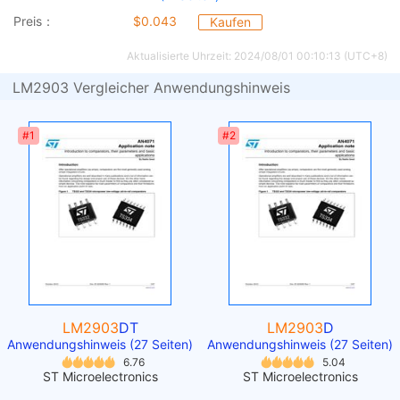
Preis：
$0.043
Kaufen
Aktualisierte Uhrzeit: 2024/08/01 00:10:13 (UTC+8)
LM2903 Vergleicher Anwendungshinweis
#1
#2
LM2903
DT
LM2903
D
Anwendungshinweis (27 Seiten)
Anwendungshinweis (27 Seiten)
6.76
5.04
ST Microelectronics
ST Microelectronics