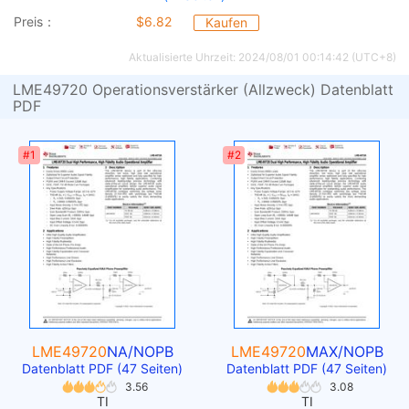
Preis：
$6.82
Kaufen
Aktualisierte Uhrzeit: 2024/08/01 00:14:42 (UTC+8)
LME49720 Operationsverstärker (Allzweck) Datenblatt
PDF
#1
#2
LME49720
NA/NOPB
LME49720
MAX/NOPB
Datenblatt PDF (47 Seiten)
Datenblatt PDF (47 Seiten)
3.56
3.08
TI
TI