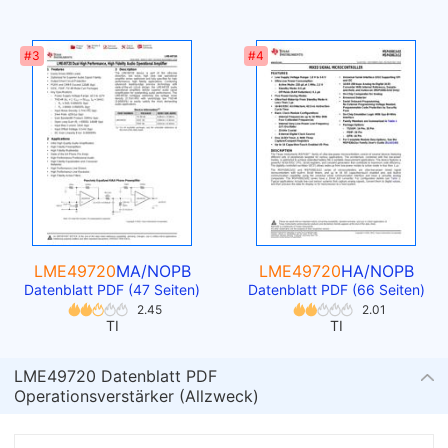
#3
#4
LME49720
MA/NOPB
LME49720
HA/NOPB
Datenblatt PDF (47 Seiten)
Datenblatt PDF (66 Seiten)
2.45
2.01
TI
TI
LME49720 Datenblatt PDF
Operationsverstärker (Allzweck)