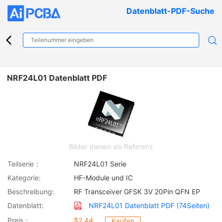
Datenblatt-PDF-Suche
NRF24L01 Datenblatt PDF
Bilder dienen als Referenz
Teilserie：
NRF24L01 Serie
Kategorie:
HF-Module und IC
Beschreibung:
RF Transceiver GFSK 3V 20Pin QFN EP
Datenblatt:
NRF24L01 Datenblatt PDF (74Seiten)
Preis：
$2.44
Kaufen