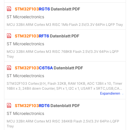
STM32F103
RGT6
Datenblatt PDF
ST Microelectronics
MCU 32Bit ARM Cortex M3 RISC 1Mb Flash 2.5V/3.3V 64Pin LQFP Tray
STM32F103
RFT6
Datenblatt PDF
ST Microelectronics
MCU 32Bit ARM Cortex M3 RISC 768KB Flash 2.5V/3.3V 64Pin LQFP
Tray
STM32F103
C6T6A
Datenblatt PDF
ST Microelectronics
STM32F103 Cortex코어, Flash 32KB, RAM 10KB, ADC 12Bit x 10, Timer
16Bit x 3, 24Bit down Counter, SPI x 1, I2C x 1, USART x 5RTC,USB,CAN,
WDG x 2 , LQFP48핀 패키지
Expandieren
STM32F103
RDT6
Datenblatt PDF
ST Microelectronics
MCU 32Bit ARM Cortex M3 RISC 384KB Flash 2.5V/3.3V 64Pin LQFP
Tray