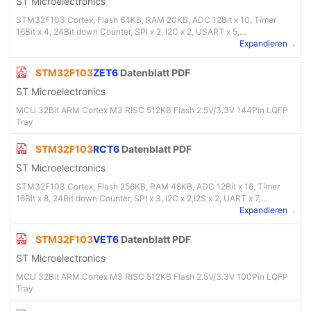
ST Microelectronics
STM32F103 Cortex, Flash 64KB, RAM 20KB, ADC 12Bit x 10, Timer
16Bit x 4, 24Bit down Counter, SPI x 2, I2C x 2, USART x 5,
USB,CAN,RTC, WDG x 2, LQFP48 Package
Expandieren
STM32F103
ZET6
Datenblatt PDF
ST Microelectronics
MCU 32Bit ARM Cortex M3 RISC 512KB Flash 2.5V/3.3V 144Pin LQFP
Tray
STM32F103
RCT6
Datenblatt PDF
ST Microelectronics
STM32F103 Cortex, Flash 256KB, RAM 48KB, ADC 12Bit x 16, Timer
16Bit x 8, 24Bit down Counter, SPI x 3, I2C x 2,I2S x 2, UART x 7,
SDIO,USB,CAN, RTC, WDG x 2, LQFP64 Package
Expandieren
STM32F103
VET6
Datenblatt PDF
ST Microelectronics
MCU 32Bit ARM Cortex M3 RISC 512KB Flash 2.5V/3.3V 100Pin LQFP
Tray