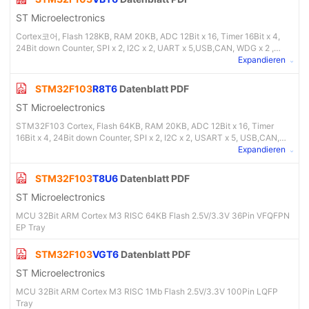
ST Microelectronics
Cortex코어, Flash 128KB, RAM 20KB, ADC 12Bit x 16, Timer 16Bit x 4,
24Bit down Counter, SPI x 2, I2C x 2, UART x 5,USB,CAN, WDG x 2 ,
LQFP100핀 패키지
Expandieren
STM32F103
R8T6
Datenblatt PDF
ST Microelectronics
STM32F103 Cortex, Flash 64KB, RAM 20KB, ADC 12Bit x 16, Timer
16Bit x 4, 24Bit down Counter, SPI x 2, I2C x 2, USART x 5, USB,CAN,
WDG x 2, LQFP64 Package
Expandieren
STM32F103
T8U6
Datenblatt PDF
ST Microelectronics
MCU 32Bit ARM Cortex M3 RISC 64KB Flash 2.5V/3.3V 36Pin VFQFPN
EP Tray
STM32F103
VGT6
Datenblatt PDF
ST Microelectronics
MCU 32Bit ARM Cortex M3 RISC 1Mb Flash 2.5V/3.3V 100Pin LQFP
Tray