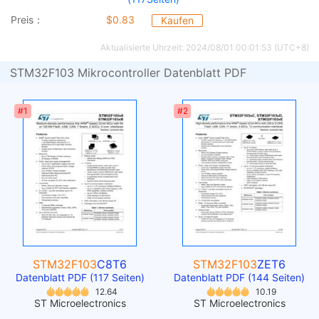
Preis：
$0.83
Kaufen
Aktualisierte Uhrzeit: 2024/08/01 00:01:53 (UTC+8)
STM32F103 Mikrocontroller Datenblatt PDF
#1
#2
STM32F103
C8T6
STM32F103
ZET6
Datenblatt PDF (117 Seiten)
Datenblatt PDF (144 Seiten)
12.64
10.19
ST Microelectronics
ST Microelectronics