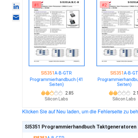
#1
#2
SI5351
A-B-GTR
SI5351
A-B-G
Programmierhandbuch (41
Programmierhandbu
Seiten)
Seiten)
2.85
2.
Silicon Labs
Silicon Labs
Klicken Sie auf Neu laden, um die Fehlerseite zu be
SI5351 Programmierhandbuch Taktgeneratoren