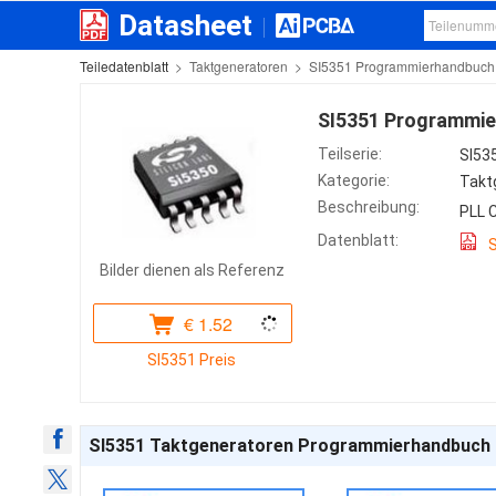
Datasheet
Teiledatenblatt
>
Taktgeneratoren
>
SI5351 Programmierhandbuch
SI5351 Programmi
Teilserie:
SI53
Kategorie:
Takt
Beschreibung:
PLL 
Datenblatt:
Bilder dienen als Referenz
€
1.52
SI5351 Preis
SI5351 Taktgeneratoren Programmierhandbuch