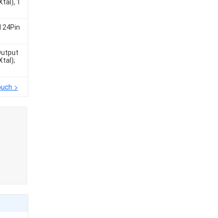
tal), 1
 24Pin
 Output
tal);
buch >