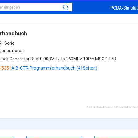
PCBA-Simulati
erhandbuch
51 Serie
generatoren
Clock Generator Dual 0.008MHz to 160MHz 10Pin MSOP T/R
SI5351
A-B-GTR Programmierhandbuch (41Seiten)
Aktualisierte Uhrzeit: 2024/08/01 00:09