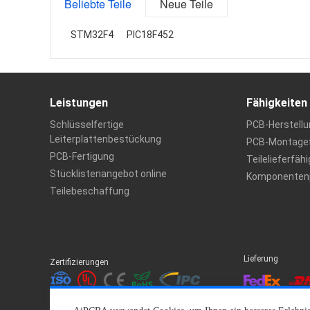
Beliebte Teile
Neue Teile
STM32F4
PIC18F452
Leistungen
Fähigkeiten
Schlüsselfertige
PCB-Herstellu
Leiterplattenbestückung
PCB-Montagef
PCB-Fertigung
Teilelieferfäh
Stücklistenangebot online
Komponentenp
Teilebeschaffung
Lieferung
Zertifizierungen