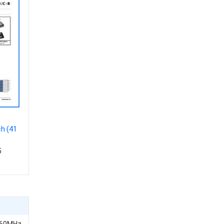
h (41
5