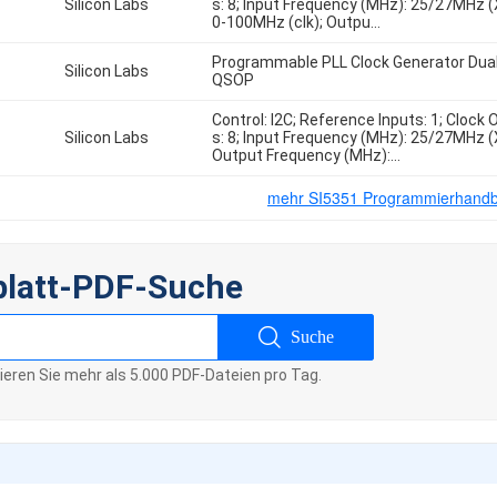
Silicon Labs
s: 8; Input Frequency (MHz): 25/27MHz (X
0-100MHz (clk); Outpu...
Programmable PLL Clock Generator Dual
Silicon Labs
QSOP
Control: I2C; Reference Inputs: 1; Clock
Silicon Labs
s: 8; Input Frequency (MHz): 25/27MHz (X
Output Frequency (MHz):...
mehr SI5351 Programmierhand
blatt-PDF-Suche
Suche
sieren Sie mehr als 5.000 PDF-Dateien pro Tag.