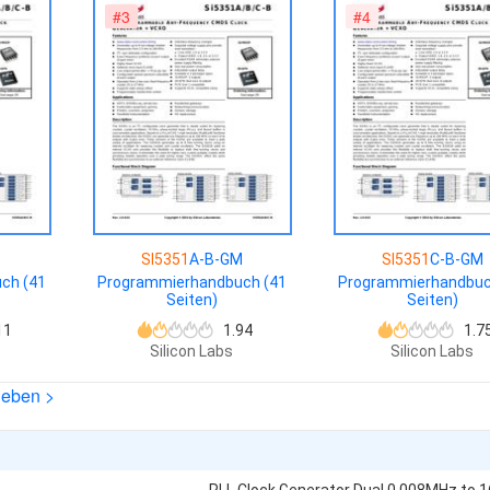
#3
#4
T
SI5351
A-B-GM
SI5351
C-B-GM
ch (41
Programmierhandbuch (41
Programmierhandbuc
Seiten)
Seiten)
11
1.94
1.7
Silicon Labs
Silicon Labs
heben >