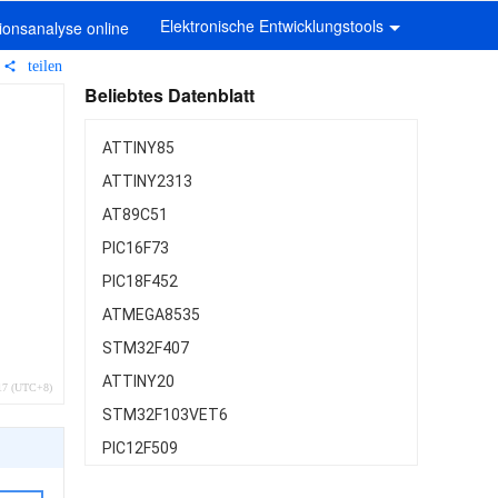
Elektronische Entwicklungstools
onsanalyse online
teilen
Beliebtes Datenblatt
ATTINY85
ATTINY2313
AT89C51
PIC16F73
PIC18F452
ATMEGA8535
STM32F407
ATTINY20
:17 (UTC+8)
STM32F103VET6
PIC12F509