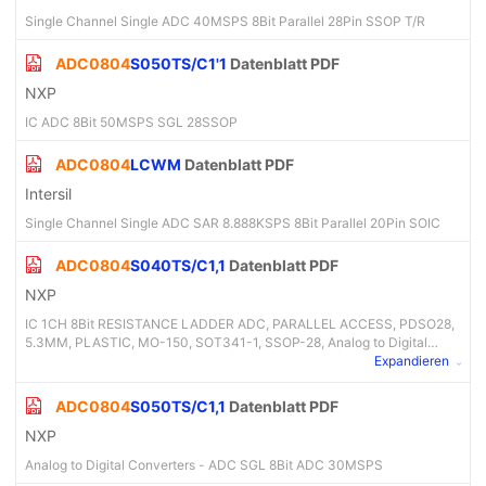
Single Channel Single ADC 40MSPS 8Bit Parallel 28Pin SSOP T/R
ADC0804
S050TS/C1'1
Datenblatt PDF
NXP
IC ADC 8Bit 50MSPS SGL 28SSOP
ADC0804
LCWM
Datenblatt PDF
Intersil
Single Channel Single ADC SAR 8.888KSPS 8Bit Parallel 20Pin SOIC
ADC0804
S040TS/C1,1
Datenblatt PDF
NXP
IC 1CH 8Bit RESISTANCE LADDER ADC, PARALLEL ACCESS, PDSO28,
5.3MM, PLASTIC, MO-150, SOT341-1, SSOP-28, Analog to Digital
Converter
Expandieren
ADC0804
S050TS/C1,1
Datenblatt PDF
NXP
Analog to Digital Converters - ADC SGL 8Bit ADC 30MSPS