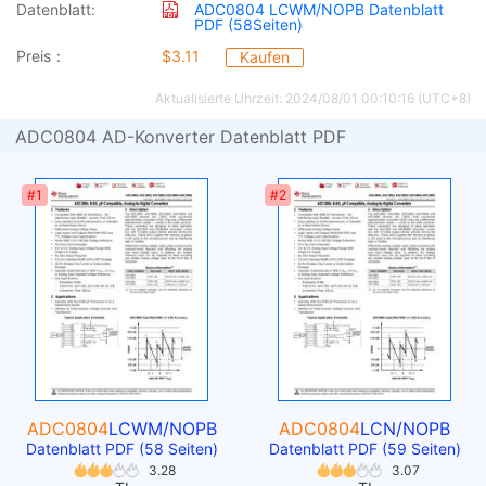
Datenblatt:
ADC0804 LCWM/NOPB Datenblatt
PDF (58Seiten)
Preis：
$3.11
Kaufen
Aktualisierte Uhrzeit: 2024/08/01 00:10:16 (UTC+8)
ADC0804 AD-Konverter Datenblatt PDF
#1
#2
ADC0804
LCWM/NOPB
ADC0804
LCN/NOPB
Datenblatt PDF (58 Seiten)
Datenblatt PDF (59 Seiten)
3.28
3.07