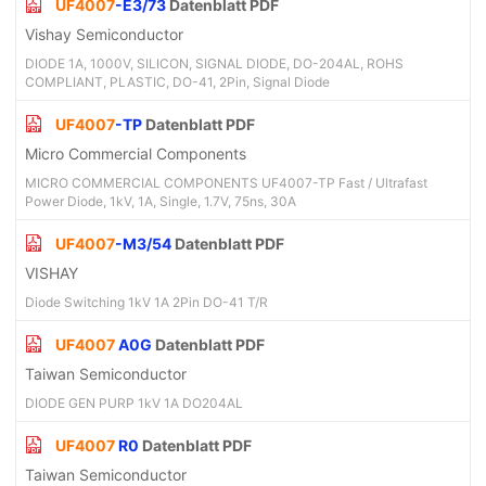
UF4007
-E3/73
Datenblatt PDF
Vishay Semiconductor
DIODE 1A, 1000V, SILICON, SIGNAL DIODE, DO-204AL, ROHS
COMPLIANT, PLASTIC, DO-41, 2Pin, Signal Diode
UF4007
-TP
Datenblatt PDF
Micro Commercial Components
MICRO COMMERCIAL COMPONENTS UF4007-TP Fast / Ultrafast
Power Diode, 1kV, 1A, Single, 1.7V, 75ns, 30A
UF4007
-M3/54
Datenblatt PDF
VISHAY
Diode Switching 1kV 1A 2Pin DO-41 T/R
UF4007
A0G
Datenblatt PDF
Taiwan Semiconductor
DIODE GEN PURP 1kV 1A DO204AL
UF4007
R0
Datenblatt PDF
Taiwan Semiconductor