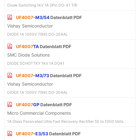
Diode Switching 1kV 1A 2Pin DO-41 T/R
UF4007
-M3/54
Datenblatt PDF
Vishay Semiconductor
DIODE 1A 1000V 75NS DO-204AL
UF4007
TA
Datenblatt PDF
SMC Diode Solutions
DIODE SCHOTTKY 1kV 1A DO41
UF4007
-M3/73
Datenblatt PDF
Vishay Semiconductor
DIODE 1A 1000V 75NS DO-204AL
UF4007
GP
Datenblatt PDF
Micro Commercial Components
1A Glass Passivated Ultra Fast Recovery Rectifier 50 to 1000 Volts
UF4007
-E3/53
Datenblatt PDF