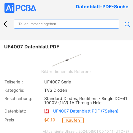
Datenblatt-PDF-Suche
UF4007 Datenblatt PDF
Bilder dienen als Referenz
Teilserie：
UF4007 Serie
Kategorie:
TVS Dioden
Beschreibung:
Standard Diodes, Rectifiers - Single DO-41
1000V (1kV) 1A Through Hole
Datenblatt:
UF4007 Datenblatt PDF (7Seiten)
Preis：
$0.19
Kaufen
Aktualisierte Uhrzeit: 2024/08/01 00:10:11 (UTC+8)