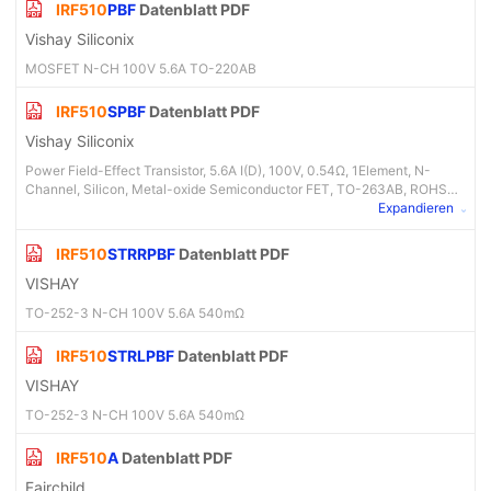
IRF510
PBF
Datenblatt PDF
Vishay Siliconix
MOSFET N-CH 100V 5.6A TO-220AB
IRF510
SPBF
Datenblatt PDF
Vishay Siliconix
Power Field-Effect Transistor, 5.6A I(D), 100V, 0.54Ω, 1Element, N-
Channel, Silicon, Metal-oxide Semiconductor FET, TO-263AB, ROHS
COMPLIANT, TO-263, D2PAK-3
Expandieren
IRF510
STRRPBF
Datenblatt PDF
VISHAY
TO-252-3 N-CH 100V 5.6A 540mΩ
IRF510
STRLPBF
Datenblatt PDF
VISHAY
TO-252-3 N-CH 100V 5.6A 540mΩ
IRF510
A
Datenblatt PDF
Fairchild