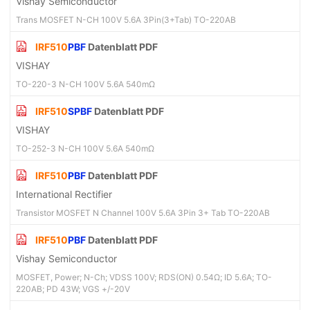
Vishay Semiconductor
Trans MOSFET N-CH 100V 5.6A 3Pin(3+Tab) TO-220AB
IRF510
PBF
Datenblatt PDF
VISHAY
TO-220-3 N-CH 100V 5.6A 540mΩ
IRF510
SPBF
Datenblatt PDF
VISHAY
TO-252-3 N-CH 100V 5.6A 540mΩ
IRF510
PBF
Datenblatt PDF
International Rectifier
Transistor MOSFET N Channel 100V 5.6A 3Pin 3+ Tab TO-220AB
IRF510
PBF
Datenblatt PDF
Vishay Semiconductor
MOSFET, Power; N-Ch; VDSS 100V; RDS(ON) 0.54Ω; ID 5.6A; TO-
220AB; PD 43W; VGS +/-20V