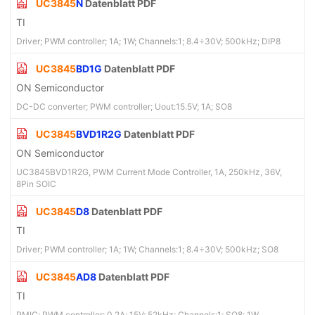
UC3845
N
Datenblatt PDF
TI
Driver; PWM controller; 1A; 1W; Channels:1; 8.4÷30V; 500kHz; DIP8
UC3845
BD1G
Datenblatt PDF
ON Semiconductor
DC-DC converter; PWM controller; Uout:15.5V; 1A; SO8
UC3845
BVD1R2G
Datenblatt PDF
ON Semiconductor
UC3845BVD1R2G, PWM Current Mode Controller, 1A, 250kHz, 36V,
8Pin SOIC
UC3845
D8
Datenblatt PDF
TI
Driver; PWM controller; 1A; 1W; Channels:1; 8.4÷30V; 500kHz; SO8
UC3845
AD8
Datenblatt PDF
TI
PMIC; PWM controller; 0.2A; 15V; 52kHz; Channels:1; SO8; 1W