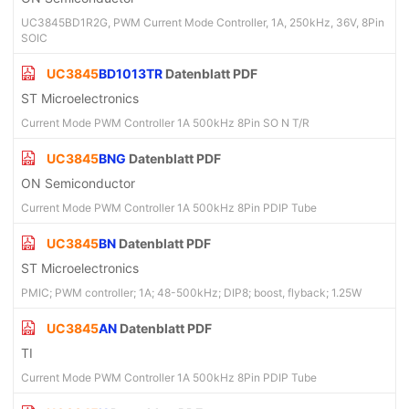
UC3845BD1R2G, PWM Current Mode Controller, 1A, 250kHz, 36V, 8Pin
SOIC
UC3845
BD1013TR
Datenblatt PDF
ST Microelectronics
Current Mode PWM Controller 1A 500kHz 8Pin SO N T/R
UC3845
BNG
Datenblatt PDF
ON Semiconductor
Current Mode PWM Controller 1A 500kHz 8Pin PDIP Tube
UC3845
BN
Datenblatt PDF
ST Microelectronics
PMIC; PWM controller; 1A; 48-500kHz; DIP8; boost, flyback; 1.25W
UC3845
AN
Datenblatt PDF
TI
Current Mode PWM Controller 1A 500kHz 8Pin PDIP Tube