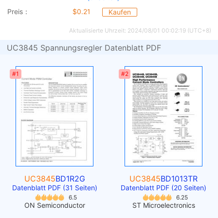
Preis：
$0.21
Kaufen
Aktualisierte Uhrzeit: 2024/08/01 00:02:19 (UTC+8)
UC3845 Spannungsregler Datenblatt PDF
#1
#2
UC3845
BD1R2G
UC3845
BD1013TR
Datenblatt PDF (31 Seiten)
Datenblatt PDF (20 Seiten)
6.5
6.25
ON Semiconductor
ST Microelectronics