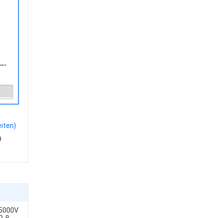
iten)
9
 5000V