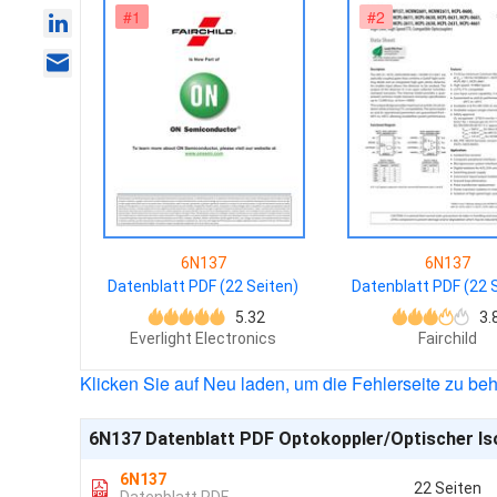
#1
#2
6N137
6N137
Datenblatt PDF (22 Seiten)
Datenblatt PDF (22 
5.32
3.
Everlight Electronics
Fairchild
Klicken Sie auf Neu laden, um die Fehlerseite zu be
6N137 Datenblatt PDF Optokoppler/Optischer Is
6N137
22 Seiten