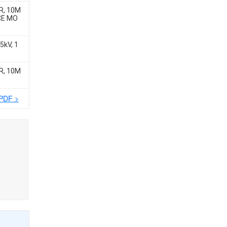
R, 10M
CE MO
5kV, 1
R, 10M
 PDF >