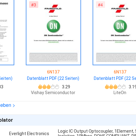
#3
#4
6N137
6N137
Seiten)
Datenblatt PDF (22 Seiten)
Datenblatt PDF (22 Se
83
3.29
3.1
Vishay Semiconductor
LiteOn
heben >
olator
Logic IC Output Optocoupler, 1Element,
Everlight Electronics