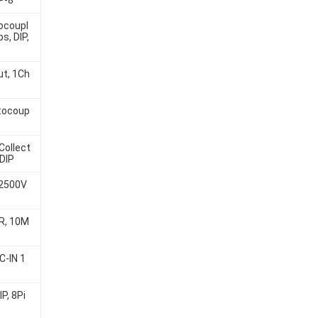
P-8
ocoupl
s, DIP,
ut, 1Ch
tocoup
Collect
DIP
 2500V
R, 10M
C-IN 1
P, 8Pi