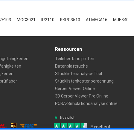
2F103
MOC3021
IR2110
KBPC3510
ATMEGA16
MJE340
Ressourcen
ngsfähigkeiten
Teilebestand prüfen
ähigkeiten
Datenblattsuche
igkeiten
Stücklistenanalyse-Tool
rüflabor
Stücklistenkostenberechnung
Gerber Viewer Online
3D Gerber Viewer Pro Online
PCBA-Simulationsanalyse online
Trustpilot
Excellent