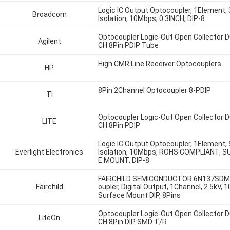
Logic IC Output Optocoupler, 1Element,
Broadcom
Isolation, 10Mbps, 0.3INCH, DIP-8
Optocoupler Logic-Out Open Collector D
Agilent
CH 8Pin PDIP Tube
High CMR Line Receiver Optocouplers
HP
8Pin 2Channel Optocoupler 8-PDIP
TI
Optocoupler Logic-Out Open Collector D
LITE
CH 8Pin PDIP
Logic IC Output Optocoupler, 1Element,
Everlight Electronics
Isolation, 10Mbps, ROHS COMPLIANT, 
E MOUNT, DIP-8
FAIRCHILD SEMICONDUCTOR 6N137SDM
Fairchild
oupler, Digital Output, 1Channel, 2.5kV, 
Surface Mount DIP, 8Pins
Optocoupler Logic-Out Open Collector D
LiteOn
CH 8Pin DIP SMD T/R