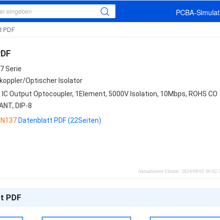
PCBA-Simulati
t PDF
PDF
7 Serie
koppler/Optischer Isolator
c IC Output Optocoupler, 1Element, 5000V Isolation, 10Mbps, ROHS CO
ANT, DIP-8
6N137
Datenblatt PDF (22Seiten)
Aktualisierte Uhrzeit: 2024/08/01 00:02
tt PDF