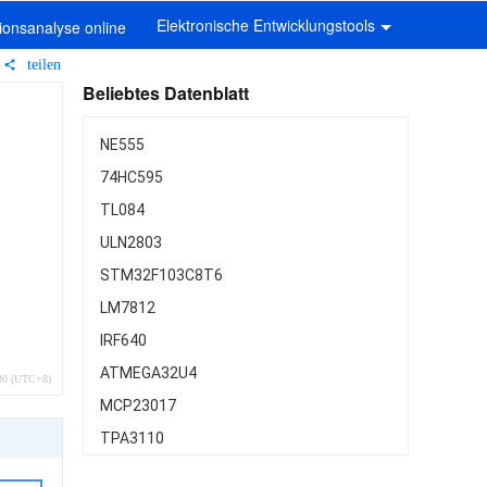
Elektronische Entwicklungstools
onsanalyse online
teilen
Beliebtes Datenblatt
NE555
74HC595
TL084
ULN2803
STM32F103C8T6
LM7812
IRF640
ATMEGA32U4
:30 (UTC+8)
MCP23017
TPA3110