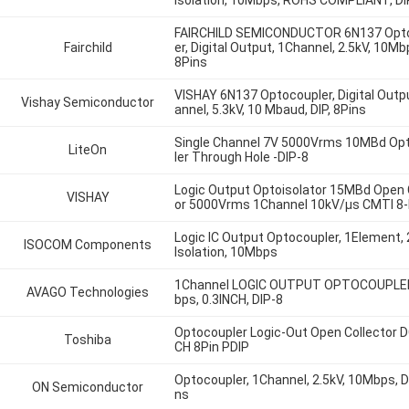
Isolation, 10Mbps, ROHS COMPLIANT, DI
FAIRCHILD SEMICONDUCTOR 6N137 Opt
Fairchild
er, Digital Output, 1Channel, 2.5kV, 10Mbp
8Pins
VISHAY 6N137 Optocoupler, Digital Outp
Vishay Semiconductor
annel, 5.3kV, 10 Mbaud, DIP, 8Pins
Single Channel 7V 5000Vrms 10MBd Op
LiteOn
ler Through Hole -DIP-8
Logic Output Optoisolator 15MBd Open 
VISHAY
or 5000Vrms 1Channel 10kV/µs CMTI 8-
Logic IC Output Optocoupler, 1Element,
ISOCOM Components
Isolation, 10Mbps
1Channel LOGIC OUTPUT OPTOCOUPLE
AVAGO Technologies
bps, 0.3INCH, DIP-8
Optocoupler Logic-Out Open Collector D
Toshiba
CH 8Pin PDIP
Optocoupler, 1Channel, 2.5kV, 10Mbps, DI
ON Semiconductor
ns