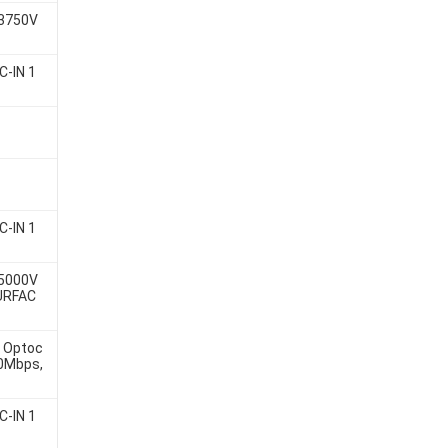
 3750V
C-IN 1
C-IN 1
 5000V
SURFAC
 Optoc
10Mbps,
C-IN 1