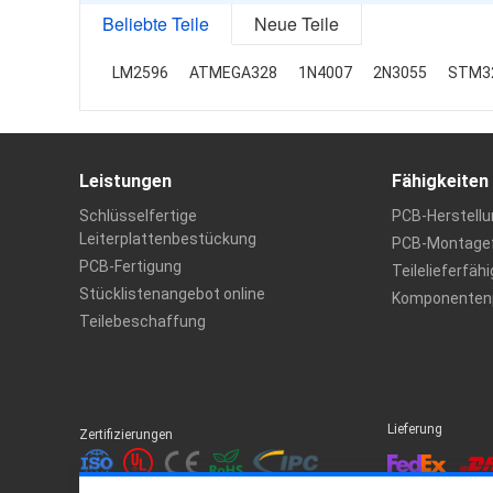
Beliebte Teile
Neue Teile
LM2596
ATMEGA328
1N4007
2N3055
STM3
Leistungen
Fähigkeiten
Schlüsselfertige
PCB-Herstellu
Leiterplattenbestückung
PCB-Montagef
PCB-Fertigung
Teilelieferfäh
Stücklistenangebot online
Komponentenp
Teilebeschaffung
Lieferung
Zertifizierungen