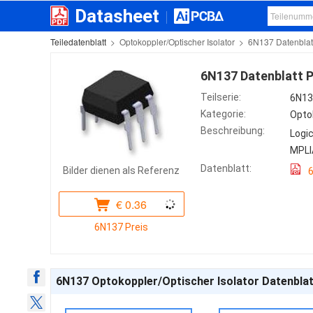
Datasheet
Teiledatenblatt
>
Optokoppler/Optischer Isolator
>
6N137 Datenblat
6N137 Datenblatt 
Teilserie:
6N13
Kategorie:
Opto
Beschreibung:
Logi
MPLI
Datenblatt:
Bilder dienen als Referenz
€
0.36
6N137 Preis
6N137 Optokoppler/Optischer Isolator Datenbla